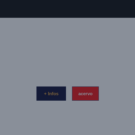
lab401
Quadros Fotográficos Exclusivos. Galeria de arte
fotográfica.
+ Infos
acervo