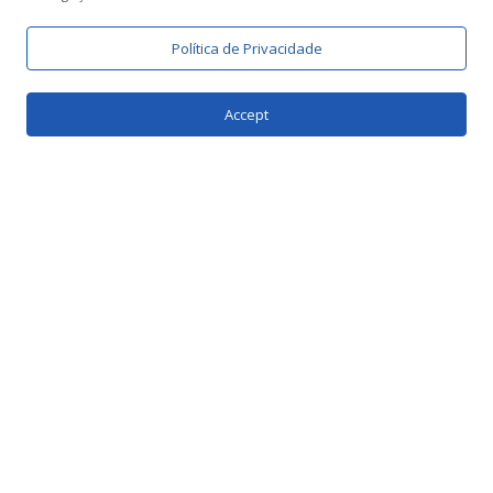
Política de Privacidade
Nossos Quadros
Accept
Pop, Prime e
Exclusive
Conheça a linha de
quadros do Lab401
nossos
modelos