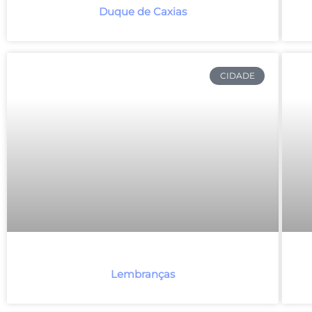
Duque de Caxias
CIDADE
Lembranças