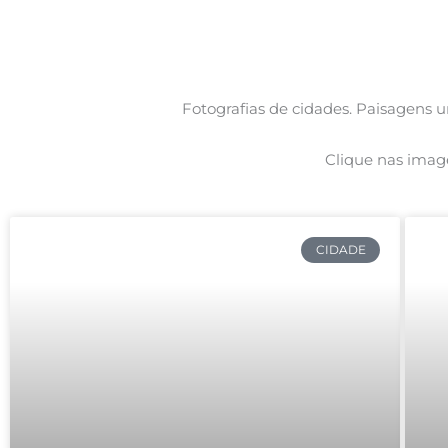
Ir
para
o
conteúdo
Fotografias de cidades. Paisagens 
Clique nas imag
CIDADE