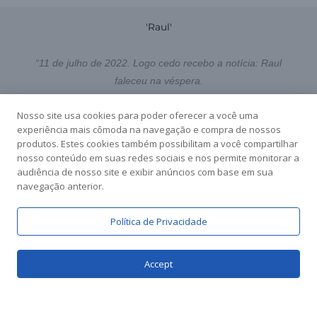
'Raul'
“11 de julho de 2022. Logo cedo recebo a notícia: Raul
faleceu na véspera.
Nosso site usa cookies para poder oferecer a você uma
Minha mente voltou no tempo 20 anos: em 2002 eu era um
experiência mais cômoda na navegação e compra de nossos
tímido estagiário. Raul era um experiente jornalista.
produtos. Estes cookies também possibilitam a você compartilhar
nosso conteúdo em suas redes sociais e nos permite monitorar a
Certo dia descobrimos que frequentávamos a mesma
audiência de nosso site e exibir anúncios com base em sua
navegação anterior.
cidade. A mesma cidade em que eu estava no dia que recebi
a notícia de sua partida.
Política de Privacidade
A partir daquela conversa, Raul, sempre tão sério e fechado
se tornou amável e próximo a mim.
Accept
20 anos depois ele nos deixou.
Sai para fotografar a tarde.