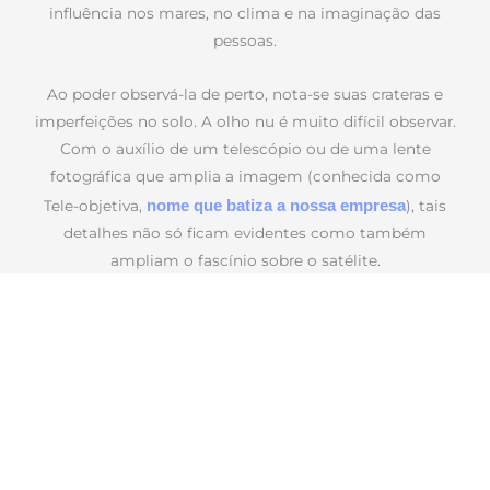
influência nos mares, no clima e na imaginação das
pessoas.
Ao poder observá-la de perto, nota-se suas crateras e
imperfeições no solo. A olho nu é muito difícil observar.
Com o auxílio de um telescópio ou de uma lente
fotográfica que amplia a imagem (conhecida como
nome que batiza a nossa empresa
Tele-objetiva,
), tais
detalhes não só ficam evidentes como também
ampliam o fascínio sobre o satélite.
Eis a
: um registro feito em julho
Lua que nos observa
de 2021 por Fernando Mariano, no limpo céu da cidade
mineira de Gonçalves.
Fernando
é uma produção de
A lua a nos observar
Mariano
para o Lab401.