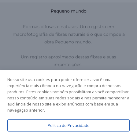
Pequeno mundo
Formas difusas e naturais. Um registro em
macrofotografia de fibras naturais é o que compõe a
obra Pequeno mundo.
Um registro aproximado destas fibras e suas
imperfeições.
Nosso site usa cookies para poder oferecer a você uma
experiência mais cômoda na navegação e compra de nossos
Fernando
Pequeno Mundo
é uma produção de
produtos. Estes cookies também possibilitam a você compartilhar
Mariano
para o Lab401.
nosso conteúdo em suas redes sociais e nos permite monitorar a
audiência de nosso site e exibir anúncios com base em sua
Produzida em agosto de 2021.
navegação anterior.
Disponível nos formatos POP!, Prime e Exclusive.
Política de Privacidade