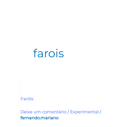
Ir
para
o
conteúdo
farois
Faróis
Faróis
Deixe um comentário
/
Experimental
/
fernando.mariano