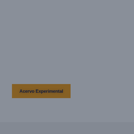
Experimental
a luz, a forma, o contraste e o abstrato.
Acervo Experimental