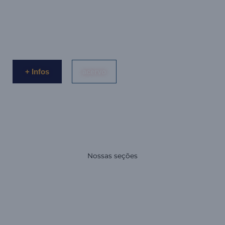
Galeria de arte fotográfica.
+ Infos
acervo
Nossas seções