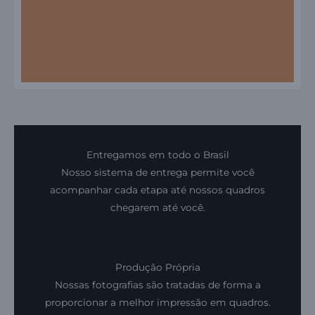
Pop, Prime e
Exclusive
Entregamos em todo o Brasil
Conheça a linha de
Nosso sistema de entrega permite você
quadros do Lab401
acompanhar cada etapa até nossos quadros
chegarem até você.
nossos
modelos
Produção Própria
Nossas fotografias são tratadas de forma a
proporcionar a melhor impressão em quadros.