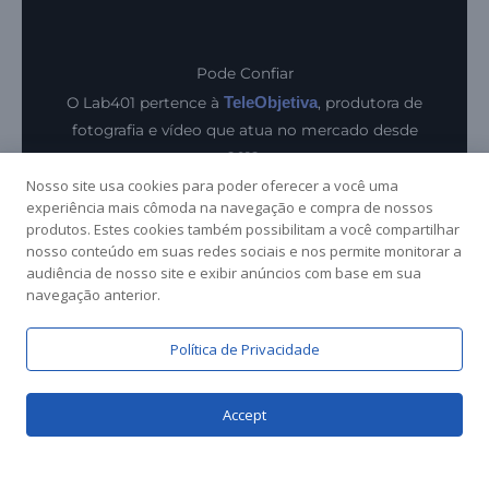
Pode Confiar
TeleObjetiva
O Lab401 pertence à
, produtora de
fotografia e vídeo que atua no mercado desde
2012.
Nosso site usa cookies para poder oferecer a você uma
experiência mais cômoda na navegação e compra de nossos
produtos. Estes cookies também possibilitam a você compartilhar
nosso conteúdo em suas redes sociais e nos permite monitorar a
Pagamento Seguro
audiência de nosso site e exibir anúncios com base em sua
Utilizamos modernos sistemas para pagamento e
navegação anterior.
possibilitamos o parcelamento de suas compras
em até 12x.
Política de Privacidade
Accept