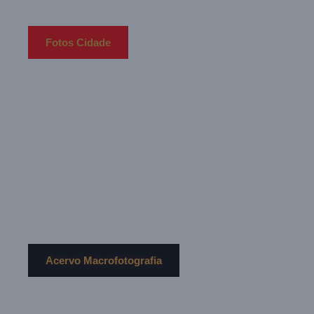
Fotos Cidade
Macro
de perto, ampliado: como nunca visto
Acervo Macrofotografia