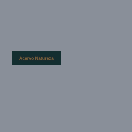
Natureza
Fotografia de paisagens, plantas, flora, etc…
Acervo Natureza
Cidade
Paisagens urbanas ou nem tão urbanas assim