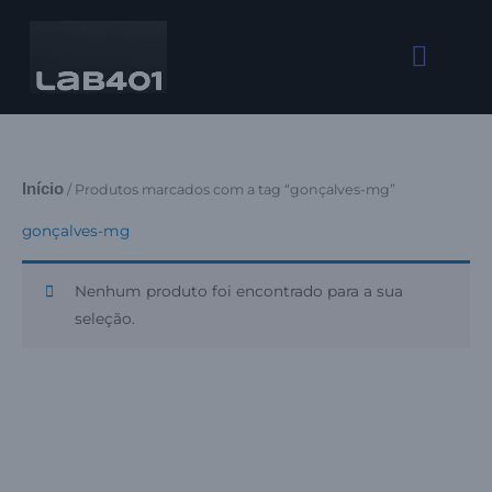
Ir
para
o
conteúdo
Início
/ Produtos marcados com a tag “gonçalves-mg”
gonçalves-mg
Nenhum produto foi encontrado para a sua
seleção.