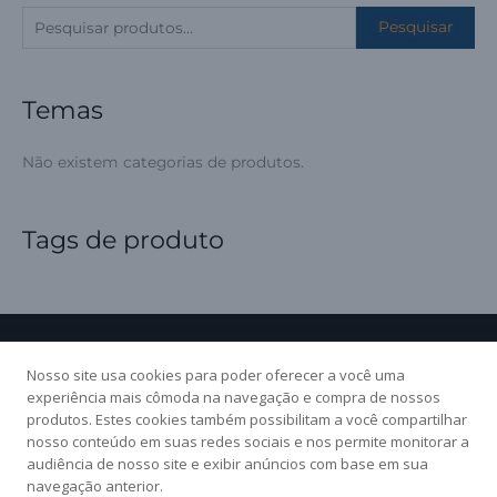
P
Pesquisar
e
s
Temas
q
u
Não existem categorias de produtos.
i
s
a
Tags de produto
r
p
o
r
Nosso site usa cookies para poder oferecer a você uma
:
experiência mais cômoda na navegação e compra de nossos
produtos. Estes cookies também possibilitam a você compartilhar
Nossas redes sociais:
nosso conteúdo em suas redes sociais e nos permite monitorar a
audiência de nosso site e exibir anúncios com base em sua
navegação anterior.