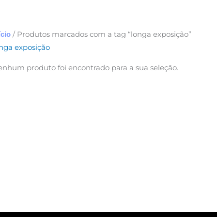
/ Produtos marcados com a tag “longa exposição”
ício
nga exposição
nhum produto foi encontrado para a sua seleção.