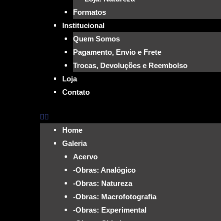
Formatos
Institucional
Quem Somos
Pagamento, Envio e Frete
Trocas, Devoluções e Reembolso
Loja
Contato
Home
Galeria
Acervo
-Obras: Analógico
-Obras: Natureza
-Obras: Macrofotografia
-Obras: Experimental