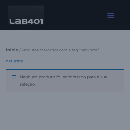
Ir
para
o
conteúdo
Início
/ Produtos marcados com a tag “natureza”
natureza
Nenhum produto foi encontrado para a sua
seleção.