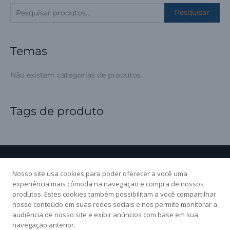
P
Pesquisar
e
s
Temas
q
u
Não existem categorias de produtos.
i
s
a
Tags de produto
r
p
o
r
Nosso site usa cookies para poder oferecer a você uma
:
experiência mais cômoda na navegação e compra de nossos
produtos. Estes cookies também possibilitam a você compartilhar
Nossas redes sociais:
nosso conteúdo em suas redes sociais e nos permite monitorar a
audiência de nosso site e exibir anúncios com base em sua
navegação anterior.