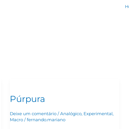
H
Púrpura
Púrpura
Deixe um comentário
/
Analógico
,
Experimental
,
Macro
/
fernando.mariano