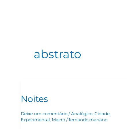
Ir
para
o
conteúdo
abstrato
Noites
Noites
Deixe um comentário
/
Analógico
,
Cidade
,
Experimental
,
Macro
/
fernando.mariano