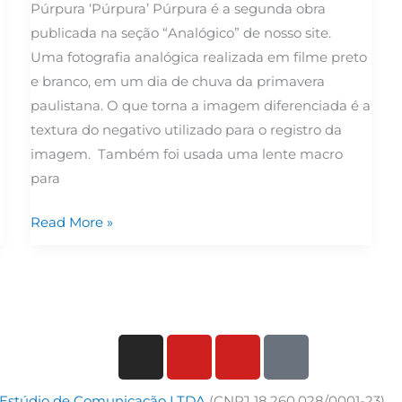
Púrpura ‘Púrpura’ Púrpura é a segunda obra
publicada na seção “Analógico” de nosso site.
Uma fotografia analógica realizada em filme preto
e branco, em um dia de chuva da primavera
paulistana. O que torna a imagem diferenciada é a
textura do negativo utilizado para o registro da
a
imagem. Também foi usada uma lente macro
para
Read More »
I
Y
Y
T
n
o
o
i
s
u
u
k
a Estúdio de Comunicação LTDA
(CNPJ 18.260.028/0001-23)