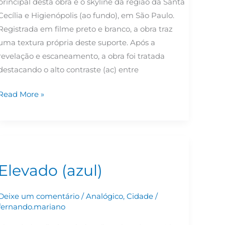
principal desta obra é o skyline da região da Santa
Cecília e Higienópolis (ao fundo), em São Paulo.
Registrada em filme preto e branco, a obra traz
uma textura própria deste suporte. Após a
revelação e escaneamento, a obra foi tratada
destacando o alto contraste (ac) entre
Read More »
Elevado
(azul)
Elevado (azul)
Deixe um comentário
/
Analógico
,
Cidade
/
fernando.mariano