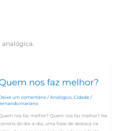
 analógica.
Quem
nos
Quem nos faz melhor?
faz
melhor?
Deixe um comentário
/
Analógico
,
Cidade
/
fernando.mariano
Quem nos faz melhor? Quem nos faz melhor? Na
correria do dia-a-dia, uma frase de destaca na