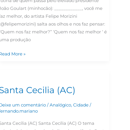
rotina de quem passa pelo elevado presidente
João Goulart (minhocão): ____________, você me
faz melhor, do artista Felipe Morizini
(@felipemorizini) salta aos olhos e nos faz pensar:
“Quem nos faz melhor?” ‘Quem nos faz melhor ‘ é
uma produção
Read More »
Santa
Cecilia
Santa Cecilia (AC)
(AC)
Deixe um comentário
/
Analógico
,
Cidade
/
fernando.mariano
Santa Cecília (AC) Santa Cecília (AC) O tema