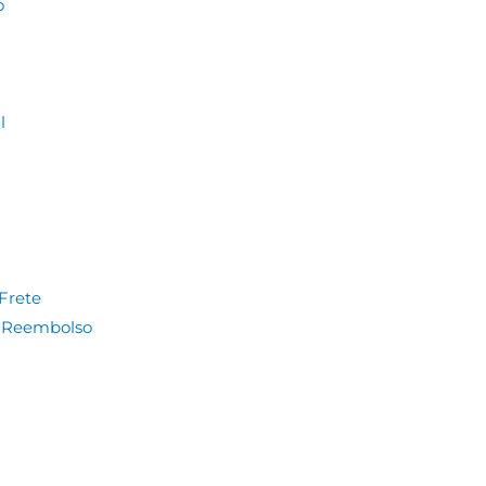
o
l
Frete
e Reembolso