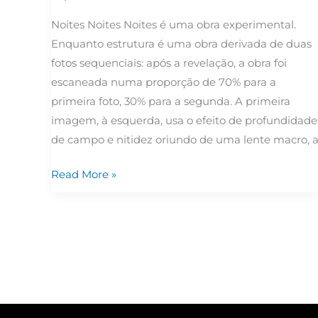
Noites Noites Noites é uma obra experimental.
Enquanto estrutura é uma obra derivada de duas
fotos sequenciais: após a revelação, a obra foi
escaneada numa proporção de 70% para a
primeira foto, 30% para a segunda. A primeira
imagem, à esquerda, usa o efeito de profundidade
de campo e nitidez oriundo de uma lente macro, 
Read More »