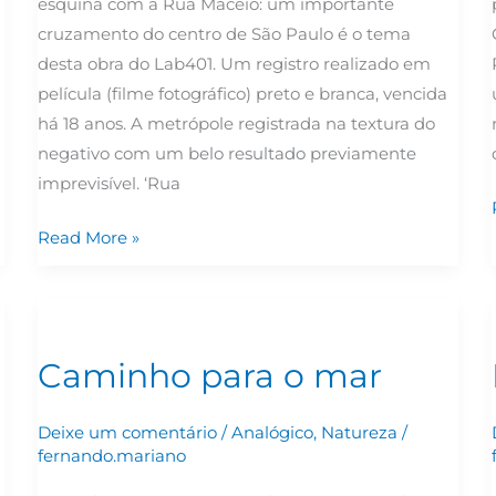
esquina com a Rua Maceió: um importante
cruzamento do centro de São Paulo é o tema
desta obra do Lab401. Um registro realizado em
película (filme fotográfico) preto e branca, vencida
há 18 anos. A metrópole registrada na textura do
negativo com um belo resultado previamente
imprevisível. ‘Rua
Read More »
Caminho
para
Caminho para o mar
o
mar
Deixe um comentário
/
Analógico
,
Natureza
/
fernando.mariano