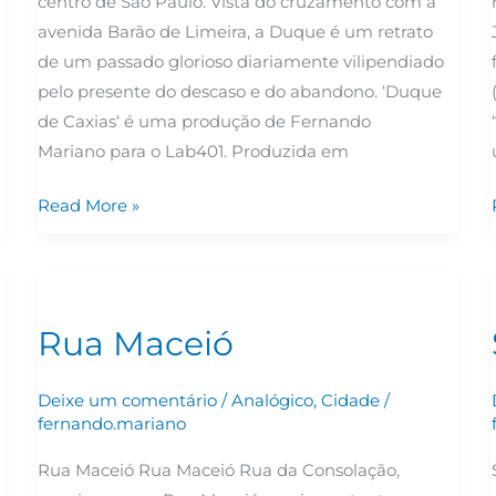
centro de São Paulo. Vista do cruzamento com a
avenida Barão de Limeira, a Duque é um retrato
de um passado glorioso diariamente vilipendiado
pelo presente do descaso e do abandono. ‘Duque
de Caxias‘ é uma produção de Fernando
Mariano para o Lab401. Produzida em
Read More »
Rua
Maceió
Rua Maceió
Deixe um comentário
/
Analógico
,
Cidade
/
fernando.mariano
Rua Maceió Rua Maceió Rua da Consolação,