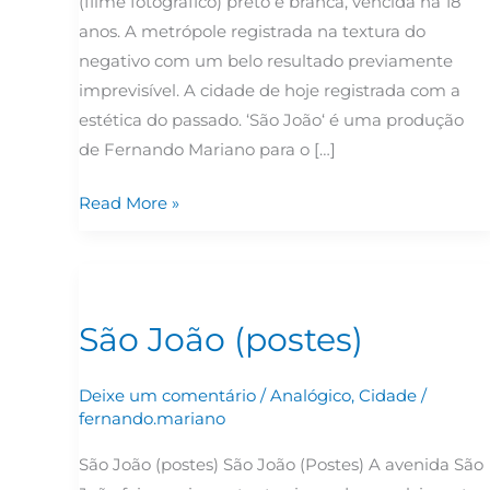
(filme fotográfico) preto e branca, vencida há 18
anos. A metrópole registrada na textura do
negativo com um belo resultado previamente
imprevisível. A cidade de hoje registrada com a
estética do passado. ‘São João‘ é uma produção
de Fernando Mariano para o […]
Read More »
São
João
São João (postes)
(postes)
Deixe um comentário
/
Analógico
,
Cidade
/
fernando.mariano
São João (postes) São João (Postes) A avenida São