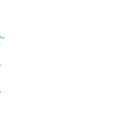
fia
l
o
l