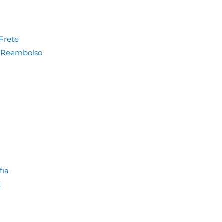
Frete
e Reembolso
fia
l