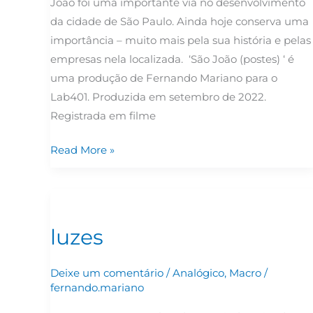
João foi uma importante via no desenvolvimento
da cidade de São Paulo. Ainda hoje conserva uma
importância – muito mais pela sua história e pelas
empresas nela localizada. ‘São João (postes) ‘ é
uma produção de Fernando Mariano para o
Lab401. Produzida em setembro de 2022.
Registrada em filme
Read More »
luzes
luzes
Deixe um comentário
/
Analógico
,
Macro
/
fernando.mariano