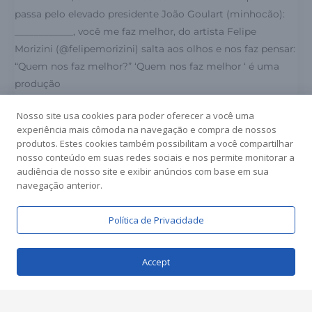
passa pelo elevado presidente João Goulart (minhocão):
____________, você me faz melhor, do artista Felipe
Morizini (@felipemorizini) salta aos olhos e nos faz pensar:
“Quem nos faz melhor?” ‘Quem nos faz melhor ‘ é uma
produção
Nosso site usa cookies para poder oferecer a você uma
Read More »
experiência mais cômoda na navegação e compra de nossos
produtos. Estes cookies também possibilitam a você compartilhar
nosso conteúdo em suas redes sociais e nos permite monitorar a
audiência de nosso site e exibir anúncios com base em sua
navegação anterior.
Política de Privacidade
Accept