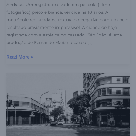
Andraus. Um registro realizado em película (filme
fotográfico) preto e branca, vencida há 18 anos. A
metrópole registrada na textura do negativo com um belo
resultado previamente imprevisível. A cidade de hoje
registrada com a estética do passado. ‘São João‘ é uma
produção de Fernando Mariano para o […]
Read More »
Duque
de
Caxias