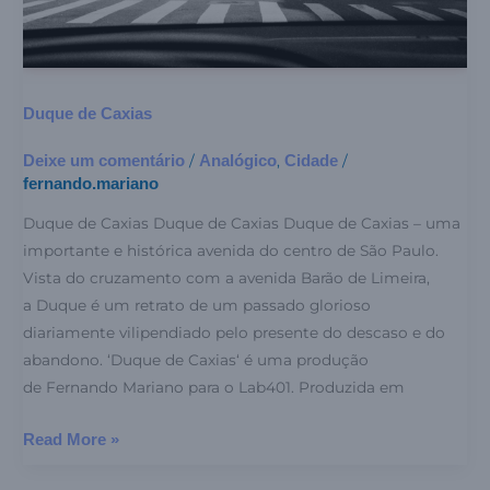
Duque de Caxias
Deixe um comentário
Analógico
Cidade
/
,
/
fernando.mariano
Duque de Caxias Duque de Caxias Duque de Caxias – uma
importante e histórica avenida do centro de São Paulo.
Vista do cruzamento com a avenida Barão de Limeira,
a Duque é um retrato de um passado glorioso
diariamente vilipendiado pelo presente do descaso e do
abandono. ‘Duque de Caxias‘ é uma produção
de Fernando Mariano para o Lab401. Produzida em
Read More »