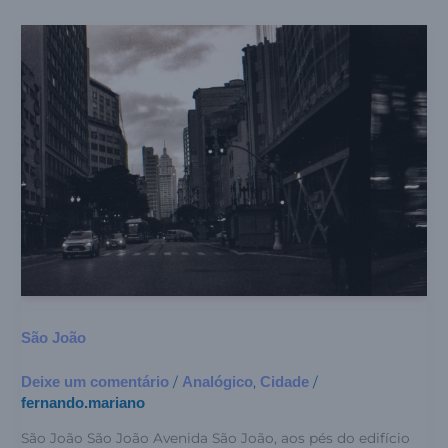
São
João
São João
Deixe um comentário
Analógico
Cidade
/
,
/
fernando.mariano
São João São João Avenida São João, aos pés do edifício