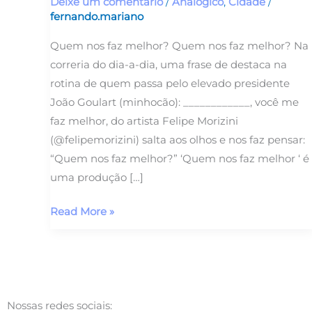
Deixe um comentário
/
Analógico
,
Cidade
/
fernando.mariano
Quem nos faz melhor? Quem nos faz melhor? Na
correria do dia-a-dia, uma frase de destaca na
rotina de quem passa pelo elevado presidente
João Goulart (minhocão): ____________, você me
faz melhor, do artista Felipe Morizini
(@felipemorizini) salta aos olhos e nos faz pensar:
“Quem nos faz melhor?” ‘Quem nos faz melhor ‘ é
uma produção […]
Read More »
Nossas redes sociais: