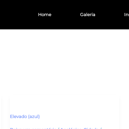
Home
Galeria
In
Elevado
(azul)
Elevado (azul)