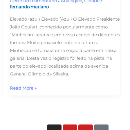
Deixe um comentário
/
Analógico
,
Cidade
/
fernando.mariano
Elevado (azul) Elevado (Azul) O Elevado Presidente
João Goulart, conhecido popularmente como
“Minhocão” aparece em nosso acervo de diferentes
formas. Muito provavelmente no futuro o
Minhocão se tornará uma seção à parte em nossa
galeria. Desta vez o registro foi feito na pista, na
parte do elevado localizada acima da avenida
General Olímpio da Silveira.
Read More »
I
Y
Y
T