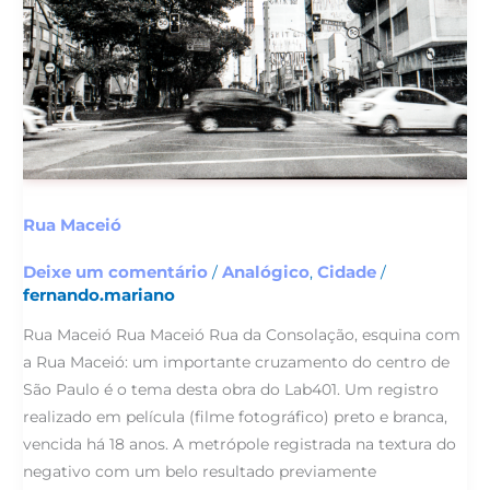
Rua Maceió
Deixe um comentário
Analógico
Cidade
/
,
/
fernando.mariano
Rua Maceió Rua Maceió Rua da Consolação, esquina com
a Rua Maceió: um importante cruzamento do centro de
São Paulo é o tema desta obra do Lab401. Um registro
realizado em película (filme fotográfico) preto e branca,
vencida há 18 anos. A metrópole registrada na textura do
negativo com um belo resultado previamente