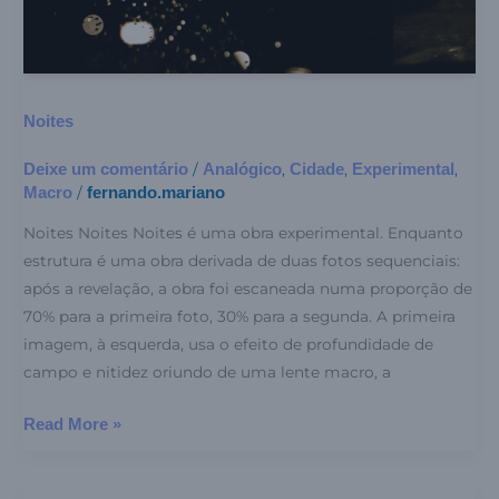
Noites
Deixe um comentário
Analógico
Cidade
Experimental
/
,
,
,
Macro
fernando.mariano
/
Noites Noites Noites é uma obra experimental. Enquanto
estrutura é uma obra derivada de duas fotos sequenciais:
após a revelação, a obra foi escaneada numa proporção de
70% para a primeira foto, 30% para a segunda. A primeira
imagem, à esquerda, usa o efeito de profundidade de
campo e nitidez oriundo de uma lente macro, a
Read More »
Púrpura