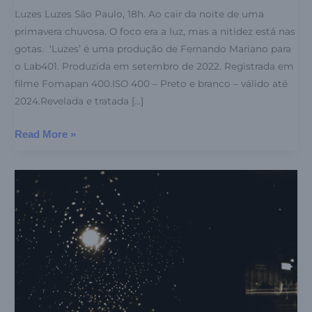
Luzes Luzes São Paulo, 18h. Ao cair da noite de uma
primavera chuvosa. O foco era a luz, mas a nitidez está nas
gotas. ‘Luzes’ é uma produção de Fernando Mariano para
o Lab401. Produzida em setembro de 2022. Registrada em
filme Fomapan 400.ISO 400 – Preto e branco – válido até
2024.Revelada e tratada […]
Read More »
Noites