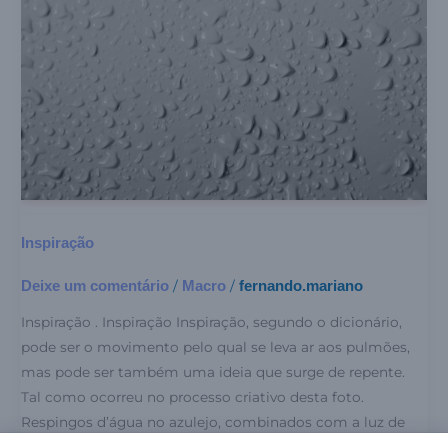
Inspiração
Deixe um comentário
Macro
fernando.mariano
/
/
Inspiração . Inspiração Inspiração, segundo o dicionário,
pode ser o movimento pelo qual se leva ar aos pulmões,
mas pode ser também uma ideia que surge de repente.
Tal como ocorreu no processo criativo desta foto.
Respingos d’água no azulejo, combinados com a luz de
um fim de tarde de inverno e uma lente macro (que