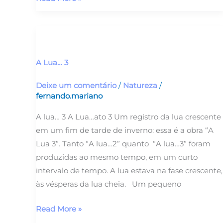
A
Lua…
3
A Lua… 3
Deixe um comentário
/
Natureza
/
fernando.mariano
A lua… 3 A Lua…ato 3 Um registro da lua crescente
em um fim de tarde de inverno: essa é a obra “A
Lua 3”. Tanto “A lua…2” quanto “A lua…3” foram
produzidas ao mesmo tempo, em um curto
intervalo de tempo. A lua estava na fase crescente,
às vésperas da lua cheia. Um pequeno
Read More »