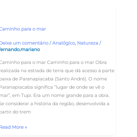
Caminho
para
o
Caminho para o mar
mar
Deixe um comentário
/
Analógico
,
Natureza
/
fernando.mariano
Caminho para o mar Caminho para o mar Obra
realizada na estrada de terra que dá acesso à parte
baixa de Paranapiacaba (Santo André). O nome
Paranapiacaba significa “lugar de onde se vê o
mar”, em Tupi. Era um nome grande para a obra.
Se considerar a história da região, desenvolvida a
partir do trem
Read More »