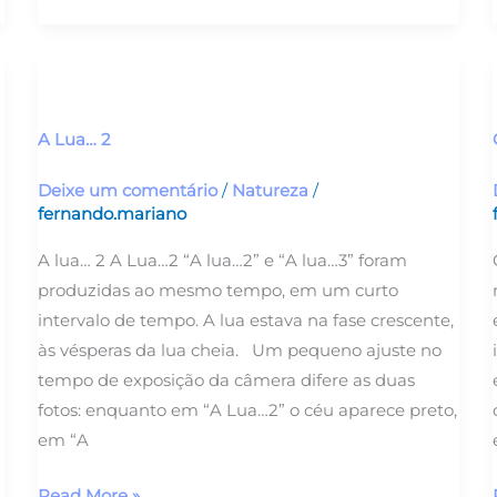
A
Lua…
2
A Lua… 2
Deixe um comentário
/
Natureza
/
fernando.mariano
A lua… 2 A Lua…2 “A lua…2” e “A lua…3” foram
produzidas ao mesmo tempo, em um curto
intervalo de tempo. A lua estava na fase crescente,
às vésperas da lua cheia. Um pequeno ajuste no
tempo de exposição da câmera difere as duas
fotos: enquanto em “A Lua…2” o céu aparece preto,
em “A
Read More »